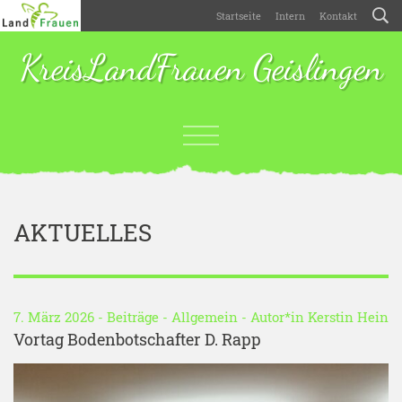
Startseite
Intern
Kontakt
KreisLandFrauen Geislingen
AKTUELLES
7. März 2026 -
Beiträge
-
Allgemein
- Autor*in
Kerstin Hein
Vortag Bodenbotschafter D. Rapp