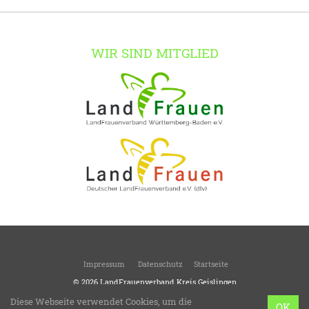
WIR SIND MITGLIED
Impressum
Datenschutz
Startseite
© 2026
LandFrauenverband Kreis Geislingen
Kreisverband des Landesverbandes Württemberg-Baden
Diese Webseite verwendet Cookies, um die
OK