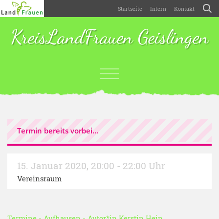
Startseite
Intern
Kontakt
KreisLandFrauen Geislingen
Termin bereits vorbei...
15. Januar 2020
,
20:00 - 22:00 Uhr
Vereinsraum
Termine
-
Aufhausen
- Autor*in
Kerstin Hein