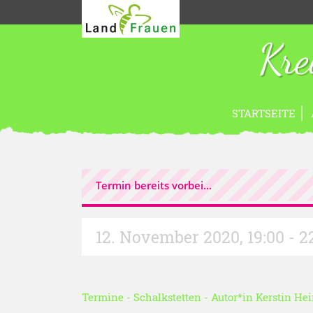
Kre
STARTSEITE
Termin bereits vorbei...
12. November 2020
,
19:00 - 
Termine
-
Schalkstetten
- Autor*in
Kerstin He