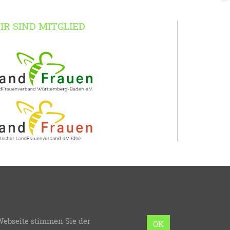
IR SIND MITGLIED
erg-Baden
Webseite stimmen Sie der
mmierung:
bzweic GmbH
OK