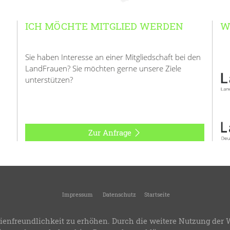
ICH MÖCHTE MITGLIED WERDEN
W
Sie haben Interesse an einer Mitgliedschaft bei den
LandFrauen? Sie möchten gerne unsere Ziele
unterstützen?
Zur Anfrage
Impressum
Datenschutz
Startseite
andFrauenverband Kreis Geislingen
-
Kreisverband des Landesverbandes Württemb
ienfreundlichkeit zu erhöhen. Durch die weitere Nutzung der 
.8
-
Bereitstellung:
LandFrauenverband Württemberg-Baden e.V.
-
Design & Progra