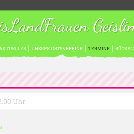
isLandFrauen Geisli
AKTUELLES
UNSERE ORTSVEREINE
TERMINE
RÜCKBL
22:00 Uhr
in