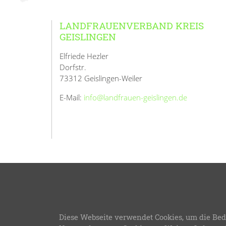
LANDFRAUENVERBAND KREIS
GEISLINGEN
Elfriede Hezler
Dorfstr.
73312 Geislingen-Weiler
E-Mail:
info@landfrauen-geislingen.de
© 2026
L
Diese Webseite verwendet Cookies, um die Bed
LFWB Theme Version 3