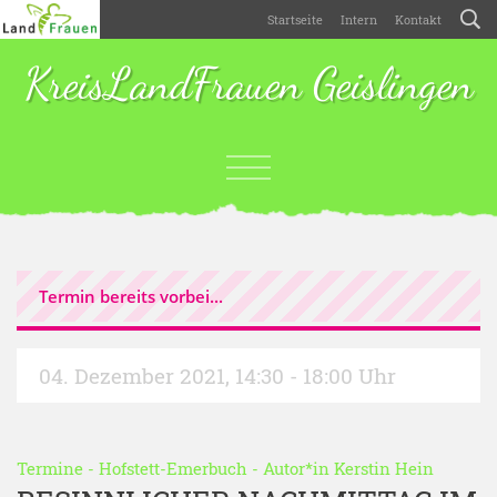
Startseite
Intern
Kontakt
KreisLandFrauen Geislingen
Termin bereits vorbei...
04. Dezember 2021
,
14:30 - 18:00 Uhr
Termine
-
Hofstett-Emerbuch
- Autor*in
Kerstin Hein