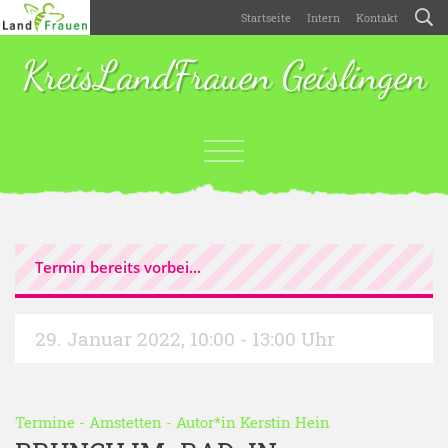
Startseite
Intern
Kontakt
KreisLandFrauen Geislingen
Termin bereits vorbei...
29. Januar 2022
,
10:00 - 13:00 Uhr
Termine
-
Amstetten
- Autor*in
Kerstin Hein