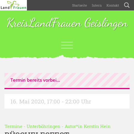
Startseite
Intern
Kontakt
KreisLandFrauen Geislingen
Termin bereits vorbei...
16. Mai 2020
,
17:00 - 22:00 Uhr
Termine
-
Unterböhringen
- Autor*in
Kerstin Hein