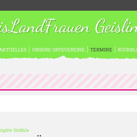
isLandFrauen Geisli
AKTUELLES
UNSERE ORTSVEREINE
TERMINE
RÜCKBL
rigitte Strähle