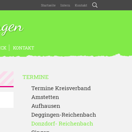
Startseite
Intern
Kontakt
ngen
ICK
KONTAKT
TERMINE
Termine Kreisverband
Amstetten
Aufhausen
Deggingen-Reichenbach
Donzdorf- Reichenbach