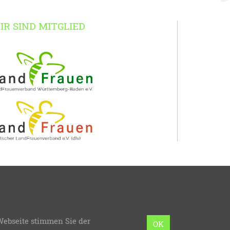
IR SIND MITGLIED
erg-Baden
Webseite stimmen Sie der
mmierung:
bzweic GmbH
OK