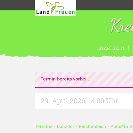
Kre
STARTSEITE
Termin bereits vorbei...
29. April 2026
,
14:00 Uhr
Termine
-
Donzdorf- Reichenbach
- Autor*in
B