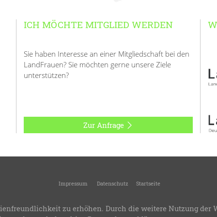
ICH MÖCHTE MITGLIED WERDEN
W
Sie haben Interesse an einer Mitgliedschaft bei den
LandFrauen? Sie möchten gerne unsere Ziele
unterstützen?
Zur Anfrage
Impressum
Datenschutz
Startseite
andFrauenverband Kreis Geislingen
-
Kreisverband des Landesverbandes Württemb
ienfreundlichkeit zu erhöhen. Durch die weitere Nutzung der 
.8
-
Bereitstellung:
LandFrauenverband Württemberg-Baden e.V.
-
Design & Progra