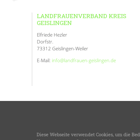
LANDFRAUENVERBAND KREIS
GEISLINGEN
Elfriede Hezler
Dorfstr.
73312 Geislingen-Weiler
E-Mail:
info@landfrauen-geislingen.de
© 2026
L
Diese Webseite verwendet Cookies, um die Bed
LFWB Theme Version 3