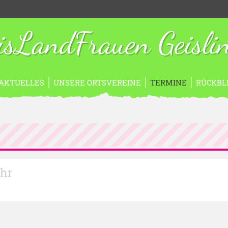
isLandFrauen Geisli
AKTUELLES
UNSERE ORTSVEREINE
TERMINE
RÜCKBL
Uhr