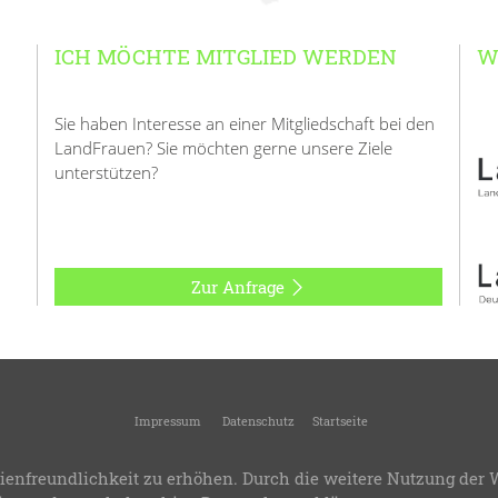
ICH MÖCHTE MITGLIED WERDEN
W
Sie haben Interesse an einer Mitgliedschaft bei den
LandFrauen? Sie möchten gerne unsere Ziele
unterstützen?
Zur Anfrage
Impressum
Datenschutz
Startseite
andFrauenverband Kreis Geislingen
-
Kreisverband des Landesverbandes Württemb
ienfreundlichkeit zu erhöhen. Durch die weitere Nutzung der 
.8
-
Bereitstellung:
LandFrauenverband Württemberg-Baden e.V.
-
Design & Progra