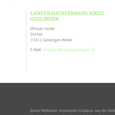
LANDFRAUENVERBAND KREIS
GEISLINGEN
Elfriede Hezler
Dorfstr.
73312 Geislingen-Weiler
E-Mail:
info@landfrauen-geislingen.de
© 2026
L
Diese Webseite verwendet Cookies, um die Bed
LFWB Theme Version 3