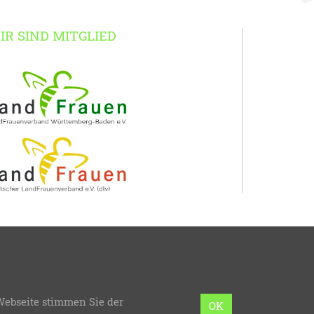
IR SIND MITGLIED
erg-Baden
Webseite stimmen Sie der
mmierung:
bzweic GmbH
OK