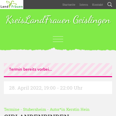
Startseite
Intern
Kontakt
KreisLandFrauen Geislingen
Termin bereits vorbei...
28. April 2022
,
19:00 - 22:00 Uhr
Termine
-
Stubersheim
- Autor*in
Kerstin Hein