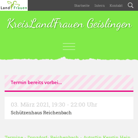
Startseite
Intern
Kontakt
KreisLandFrauen Geislingen
Termin bereits vorbei...
03. März 2021
,
19:30 - 22:00 Uhr
Schützenhaus Reichenbach
Termine
-
Donzdorf- Reichenbach
- Autor*in
Kerstin Hein