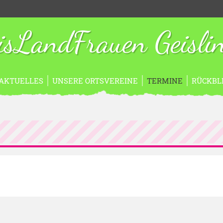
isLandFrauen Geisli
AKTUELLES
UNSERE ORTSVEREINE
TERMINE
RÜCKBL