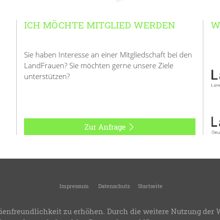
ICH MÖCHTE MITGLIED WERDEN
W
Sie haben Interesse an einer Mitgliedschaft bei den
LandFrauen? Sie möchten gerne unsere Ziele
unterstützen?
Zur Anfrage
Impressum
Datenschutz
Startseite
andFrauenverband Kreis Geislingen
-
Kreisverband des Landesverbandes Württemb
ienfreundlichkeit zu erhöhen. Durch die weitere Nutzung der 
.8
-
Bereitstellung:
LandFrauenverband Württemberg-Baden e.V.
-
Design & Progra