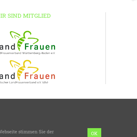
IR SIND MITGLIED
erg-Baden
Webseite stimmen Sie der
mmierung:
bzweic GmbH
OK