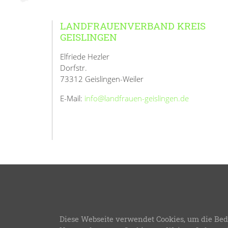
LANDFRAUENVERBAND KREIS
GEISLINGEN
Elfriede Hezler
Dorfstr.
73312 Geislingen-Weiler
E-Mail:
info@landfrauen-geislingen.de
© 2026
L
Diese Webseite verwendet Cookies, um die Bed
LFWB Theme Version 3