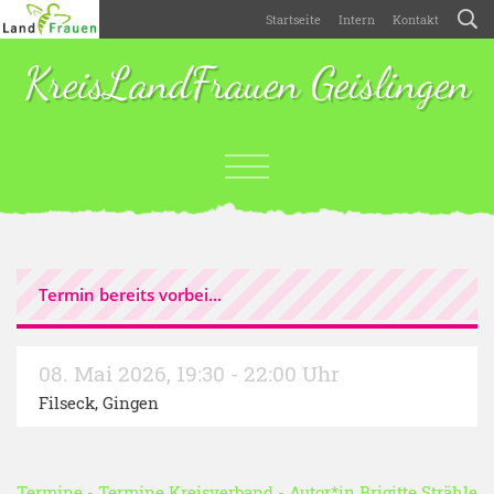
Startseite
Intern
Kontakt
KreisLandFrauen Geislingen
Termin bereits vorbei...
08. Mai 2026
,
19:30 - 22:00 Uhr
Filseck, Gingen
Termine
-
Termine Kreisverband
- Autor*in
Brigitte Strähle