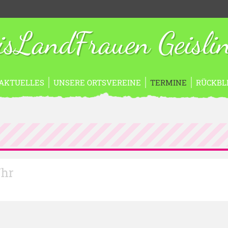
isLandFrauen Geisli
AKTUELLES
UNSERE ORTSVEREINE
TERMINE
RÜCKBL
Uhr