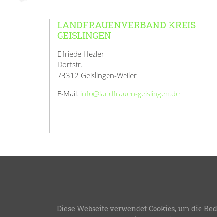
LANDFRAUENVERBAND KREIS
GEISLINGEN
Elfriede Hezler
Dorfstr.
73312 Geislingen-Weiler
E-Mail:
info@landfrauen-geislingen.de
© 2026
L
Diese Webseite verwendet Cookies, um die Bed
LFWB Theme Version 3