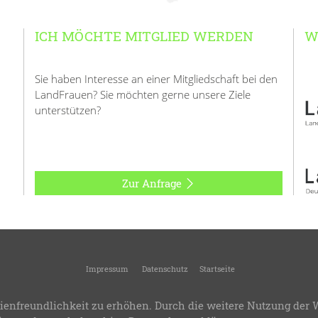
ICH MÖCHTE MITGLIED WERDEN
W
Sie haben Interesse an einer Mitgliedschaft bei den
LandFrauen? Sie möchten gerne unsere Ziele
unterstützen?
Zur Anfrage
Impressum
Datenschutz
Startseite
andFrauenverband Kreis Geislingen
-
Kreisverband des Landesverbandes Württemb
ienfreundlichkeit zu erhöhen. Durch die weitere Nutzung der 
.8
-
Bereitstellung:
LandFrauenverband Württemberg-Baden e.V.
-
Design & Progra