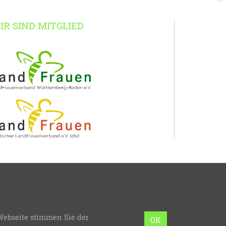
IR SIND MITGLIED
erg-Baden
Webseite stimmen Sie der
mmierung:
bzweic GmbH
OK