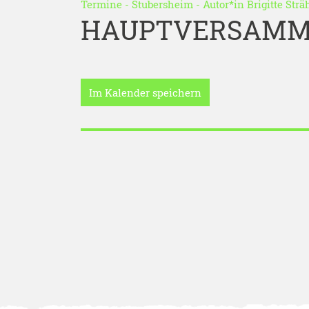
Termine
-
Stubersheim
- Autor*in
Brigitte Strä
HAUPTVERSAMM
Im Kalender speichern