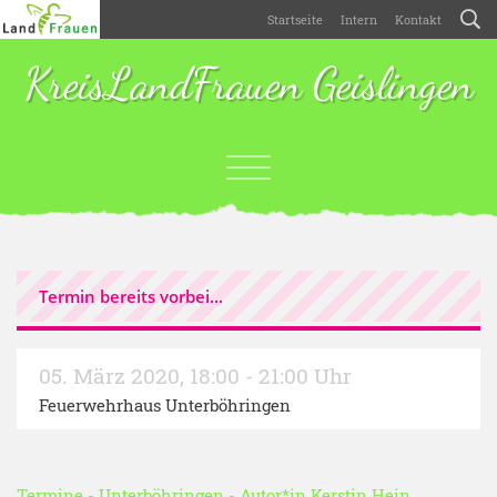
Startseite
Intern
Kontakt
KreisLandFrauen Geislingen
Termin bereits vorbei...
05. März 2020
,
18:00 - 21:00 Uhr
Feuerwehrhaus Unterböhringen
Termine
-
Unterböhringen
- Autor*in
Kerstin Hein