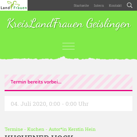
Startseite
Intern
Kontakt
KreisLandFrauen Geislingen
Termin bereits vorbei...
04. Juli 2020
,
0:00 - 0:00 Uhr
Termine
-
Kuchen
- Autor*in
Kerstin Hein