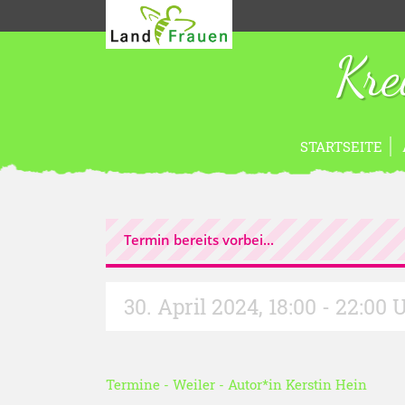
Kre
STARTSEITE
Termin bereits vorbei...
30. April 2024
,
18:00 - 22:00 
Termine
-
Weiler
- Autor*in
Kerstin Hein