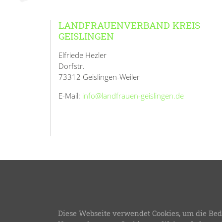
LANDFRAUENVERBAND KREIS
GEISLINGEN
Elfriede Hezler
Dorfstr.
73312 Geislingen-Weiler
E-Mail:
info@landfrauen-geislingen.de
© 2026
L
Diese Webseite verwendet Cookies, um die Bed
LFWB Theme Version 3