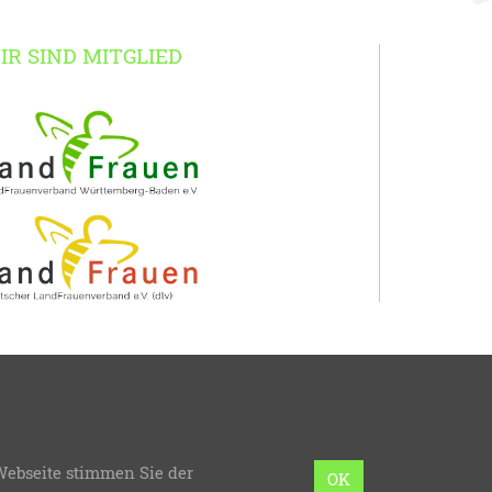
IR SIND MITGLIED
erg-Baden
Webseite stimmen Sie der
mmierung:
bzweic GmbH
OK