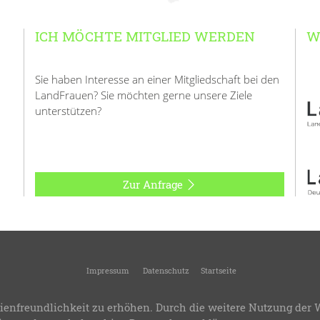
ICH MÖCHTE MITGLIED WERDEN
W
Sie haben Interesse an einer Mitgliedschaft bei den
LandFrauen? Sie möchten gerne unsere Ziele
unterstützen?
Zur Anfrage
Impressum
Datenschutz
Startseite
andFrauenverband Kreis Geislingen
-
Kreisverband des Landesverbandes Württemb
ienfreundlichkeit zu erhöhen. Durch die weitere Nutzung der 
.8
-
Bereitstellung:
LandFrauenverband Württemberg-Baden e.V.
-
Design & Progra