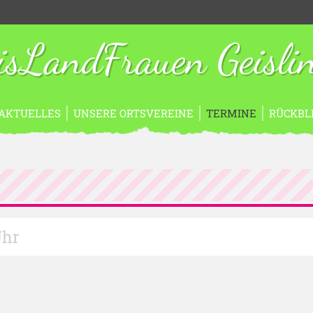
isLandFrauen Geisli
AKTUELLES
UNSERE ORTSVEREINE
TERMINE
RÜCKBL
Uhr