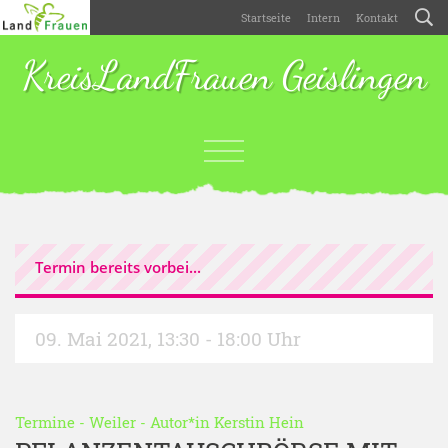
Startseite
Intern
Kontakt
KreisLandFrauen Geislingen
Termin bereits vorbei...
09. Mai 2021
,
13:30 - 18:00 Uhr
Termine
-
Weiler
- Autor*in
Kerstin Hein