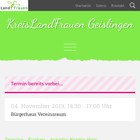
Startseite
Intern
Kontakt
KreisLandFrauen Geislingen
Termin bereits vorbei...
04. November 2019
,
14:30 - 17:00 Uhr
Bürgerhaus Vereinsraum
Termine
-
Kuchen
- Autor*in
Kerstin Hein