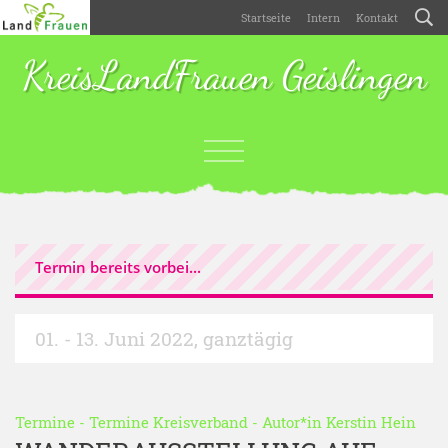
Startseite
Intern
Kontakt
KreisLandFrauen Geislingen
Termin bereits vorbei...
01. - 13. Juni 2022
,
ganztägig
Termine
-
Termine Kreisverband
- Autor*in
Kerstin Hein