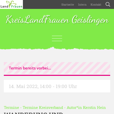
Startseite
Intern
Kontakt
KreisLandFrauen Geislingen
Termin bereits vorbei...
14. Mai 2022
,
14:00 - 19:00 Uhr
Termine
-
Termine Kreisverband
- Autor*in
Kerstin Hein